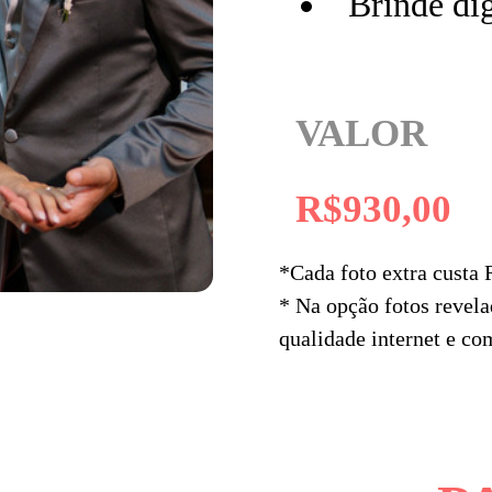
Brinde dig
VALOR
R$930,00
*Cada foto extra custa 
* Na opção fotos revela
qualidade internet e co