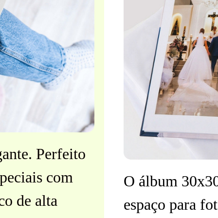
nte. Perfeito
speciais com
O álbum 30x30
co de alta
espaço para fo