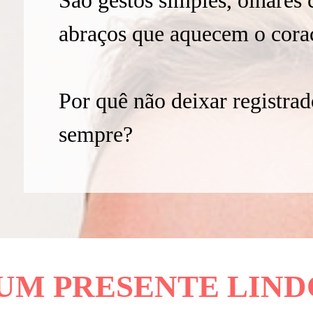
São gestos simples, olhares 
abraços que aquecem o cora
Por quê não deixar registra
sempre?
UM PRESENTE LIND