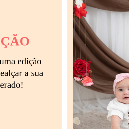
IÇÃO
 uma edição
ealçar a sua
erado!